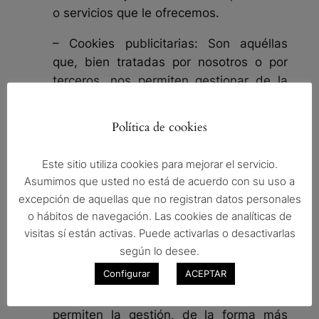
o servicios que le ofrecemos.
– Cookies publicitarias: Son aquéllas
que, bien tratadas por nosotros o por
terceros, nos permiten gestionar de la
forma más eficaz posible la oferta de los
espacios publicitarios que hay en la
Política de cookies
página web, adecuando el contenido del
anuncio al contenido del servicio
Este sitio utiliza cookies para mejorar el servicio.
solicitado o al uso que realice de nuestra
Asumimos que usted no está de acuerdo con su uso a
página web. Para ello podemos analizar
excepción de aquellas que no registran datos personales
sus hábitos de navegación en Internet y
o hábitos de navegación. Las cookies de analíticas de
podemos mostrarle publicidad
visitas sí están activas. Puede activarlas o desactivarlas
relacionada con su perfil de navegación.
según lo desee.
Configurar
ACEPTAR
– Cookies de
publicidad
comportamental: Son aquéllas que
permiten la gestión, de la forma más